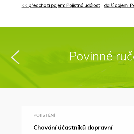
<< předchozí pojem: Pojistná událost
|
další pojem: P
Cestovní poji
Povinné ruč
POJIŠTĚNÍ
Chování účastníků dopravní