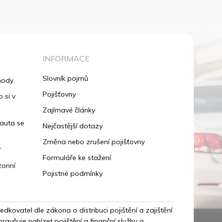
INFORMACE
Slovník pojmů
hody
Pojišťovny
 si v
Zajímavé články
 auta se
Nejčastější dotazy
Změna nebo zrušení pojišťovny
?
Formuláře ke stažení
zonní
Pojistné podmínky
dkovatel dle zákona o distribuci pojištění a zajištění
vňuje nabízet pojištění a finanční služby a