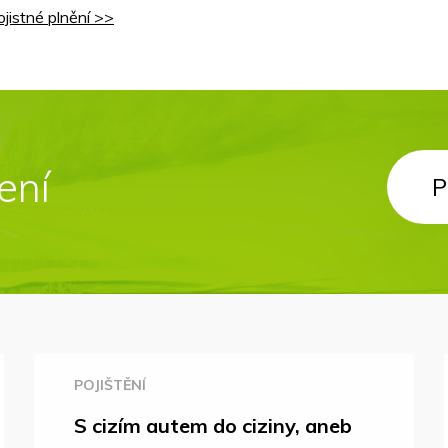
ojistné plnění >>
štění
ení
P
P
POJIŠTĚNÍ
S cizím autem do ciziny, aneb