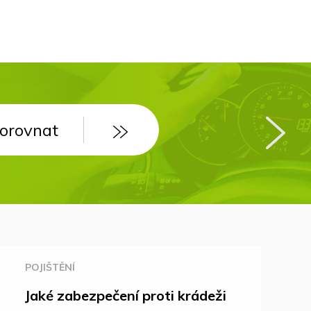
orovnat
orovnat
POJIŠTĚNÍ
Jaké zabezpečení proti krádeži