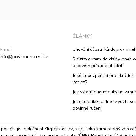
ČLÁNKY
Chování účastníků dopravní ne
E-mail
info@povinneruceni.tv
S cizím autem do ciziny, aneb co
takovém případě ohlídat
Jaké zabezpečení proti krádeži
vyplatí?
Jak vybrat pneumatiky na zimu
Jezdíte příležitostně? Zvažte se
povinné ručení
álu je společnost Klikpojisteni.cz, s.r.o., jako samostatný zprostře
u registrovaný u České národní banky (ČNB). Registrace ČNB nás opra