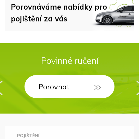
Porovnáváme nabídky pro
pojištění za vás
Cestovní pojištění
Povinné ručení
Porovnat
Porovnat
POJIŠTĚNÍ