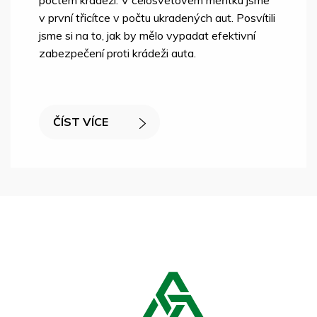
počtem krádeží. V celosvětovém měřítku jsme
v první třicítce v počtu ukradených aut. Posvítili
jsme si na to, jak by mělo vypadat efektivní
zabezpečení proti krádeži auta.
ČÍST VÍCE