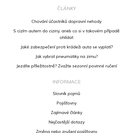
ČLÁNKY
Chování účastníků dopravní nehody
S cizím autem do ciziny, aneb co si v takovém případě
ohlídat
Jaké zabezpečení proti krádeži auta se vyplatí?
Jak vybrat pneumatiky na zimu?
Jezdíte příležitostně? Zvažte sezonní povinné ručení
INFORMACE
Slovník pojmů
Pojišťovny
Zajímavé články
Nejčastější dotazy
Změna nebo zrušení pojišťovny