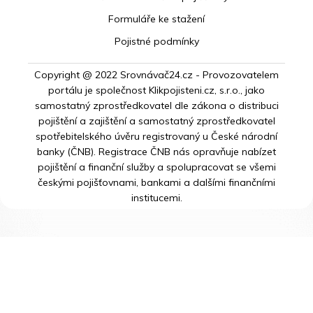
Formuláře ke stažení
Pojistné podmínky
Copyright @ 2022 Srovnávač24.cz - Provozovatelem
portálu je společnost Klikpojisteni.cz, s.r.o., jako
samostatný zprostředkovatel dle zákona o distribuci
pojištění a zajištění a samostatný zprostředkovatel
spotřebitelského úvěru registrovaný u České národní
banky (ČNB). Registrace ČNB nás opravňuje nabízet
pojištění a finanční služby a spolupracovat se všemi
českými pojišťovnami, bankami a dalšími finančními
institucemi.