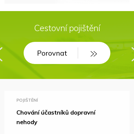
Cestovní pojištění
Porovnat
POJIŠTĚNÍ
Chování účastníků dopravní
nehody