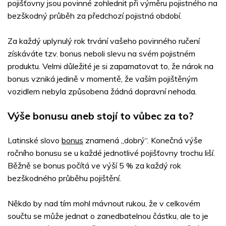
pojišťovny jsou povinné zohlednit při výměru pojistného na
bezškodný průběh za předchozí pojistná období.
Za každý uplynulý rok trvání vašeho povinného ručení
získáváte tzv. bonus neboli slevu na svém pojistném
produktu. Velmi důležité je si zapamatovat to, že nárok na
bonus vzniká jedině v momentě, že vaším pojištěným
vozidlem nebyla způsobena žádná dopravní nehoda.
Výše bonusu aneb stojí to vůbec za to?
Latinské slovo
bonus
znamená „dobrý“. Konečná výše
ročního bonusu se u každé jednotlivé pojišťovny trochu liší.
Běžně se bonus počítá ve výší 5 % za každý rok
bezškodného průběhu pojištění.
Někdo by nad tím mohl mávnout rukou, že v celkovém
součtu se může jednat o zanedbatelnou částku, ale to je