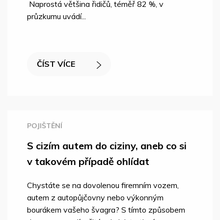
Naprostá většina řidičů, téměř 82 %, v
průzkumu uvádí...
ČÍST VÍCE
POJIŠTĚNÍ
S cizím autem do ciziny, aneb co si
v takovém případě ohlídat
Chystáte se na dovolenou firemním vozem,
autem z autopůjčovny nebo výkonným
bourákem vašeho švagra? S tímto způsobem