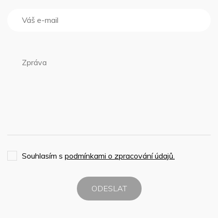
Souhlasím s
podmínkami o zpracování údajů.