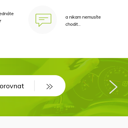
jednáte
a nikam nemusíte
r
chodit...
orovnat
orovnat