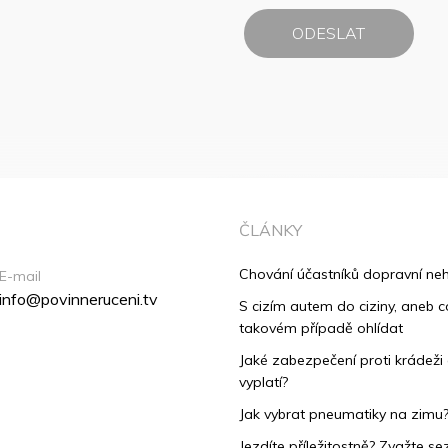
ČLÁNKY
Chování účastníků dopravní ne
E-mail
info@povinneruceni.tv
S cizím autem do ciziny, aneb co
takovém případě ohlídat
Jaké zabezpečení proti krádeži
vyplatí?
Jak vybrat pneumatiky na zimu
Jezdíte příležitostně? Zvažte se