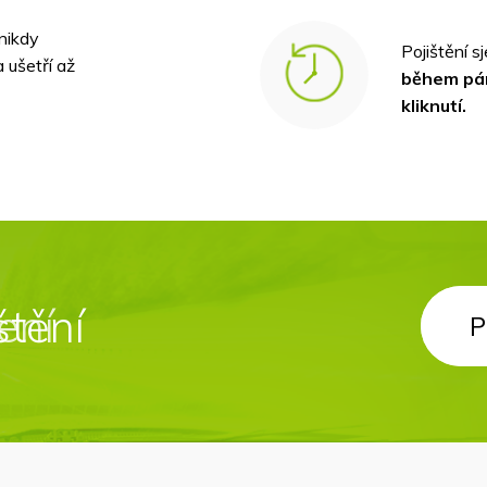
nikdy
Pojištění s
 ušetří až
během pá
kliknutí.
štění
ení
P
P