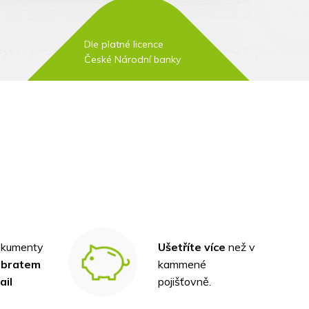
Dle platné licence
České Národní banky
okumenty
Ušetříte více
než v
obratem
kammené
ail
pojišťovně.