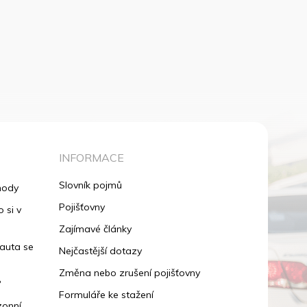
INFORMACE
Slovník pojmů
hody
Pojišťovny
 si v
Zajímavé články
 auta se
Nejčastější dotazy
Změna nebo zrušení pojišťovny
?
Formuláře ke stažení
zonní