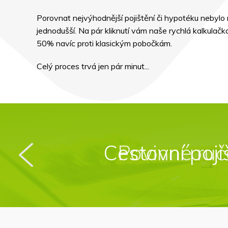
Porovnat nejvýhodnější pojištění či hypotéku nebylo 
jednodušší. Na pár kliknutí vám naše rychlá kalkulačka
50% navíc proti klasickým pobočkám.
Celý proces trvá jen pár minut...
Cestovní poji
Povinné ruč