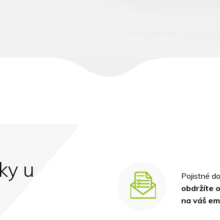
ky u
Pojistné d
obdržíte 
na váš em